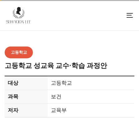
Skip
Skip
links
to
primary
To
navigation
na
Skip
to
content
고등학교
고등학교 성교육 교수·학습 과정안
대상
고등학교
과목
보건
저자
교육부