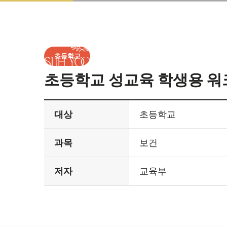
Skip
Skip
links
to
primary
navigation
Skip
초등학교
to
초등학교 성교육 학생용 워
content
대상
초등학교
과목
보건
저자
교육부