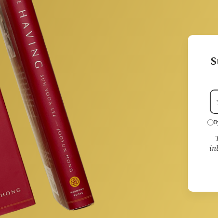
S
B
in